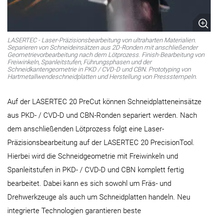
LASERTEC - Laser-Präzisionsbearbeitung von ultraharten Materialien.
Separieren von Schneideinsätzen aus 2D-Ronden mit anschließender
Geometrievorbearbeitung nach dem Lötprozess. Finish-Bearbeitung von
Freiwinkeln, Spanleitstufen, Führungsphasen und der
Schneidkantengeometrie in PKD / CVD-D und CBN. Prototyping von
Hartmetallwendeschneidplatten und Herstellung von Pressstempeln.
Auf der LASERTEC 20 PreCut können Schneidplatteneinsätze
aus PKD- / CVD-D und CBN-Ronden separiert werden. Nach
dem anschließenden Lötprozess folgt eine Laser-
Präzisionsbearbeitung auf der LASERTEC 20 PrecisionTool.
Hierbei wird die Schneidgeometrie mit Freiwinkeln und
Spanleitstufen in PKD- / CVD-D und CBN komplett fertig
bearbeitet. Dabei kann es sich sowohl um Fräs- und
Drehwerkzeuge als auch um Schneidplatten handeln. Neu
integrierte Technologien garantieren beste