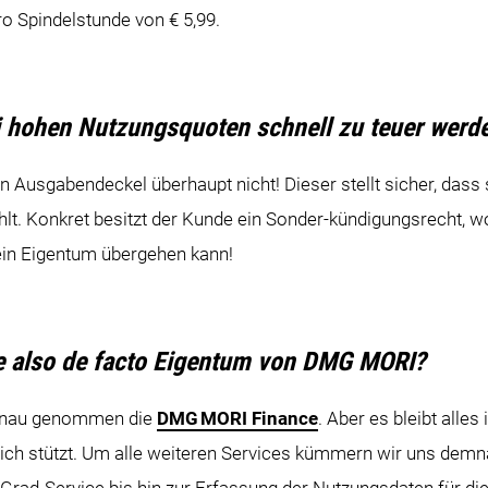
ro Spindelstunde von € 5,99.
ei hohen Nutzungsquoten schnell zu teuer werd
n Ausgabendeckel überhaupt nicht! Dieser stellt sicher, das
lt. Konkret besitzt der Kunde ein Sonder-kündigungsrecht, 
sein Eigentum übergehen kann!
ne also de facto Eigentum von DMG MORI?
genau genommen die
DMG MORI Finance
. Aber es bleibt alles
ich stützt. Um alle weiteren Services kümmern wir uns demn
Grad-Service bis hin zur Erfassung der Nutzungsdaten für di