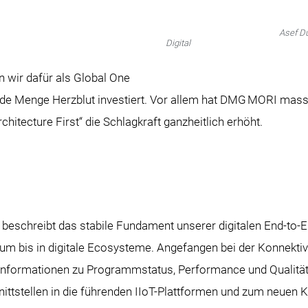
Asef Duratovic, Head o
Digital
 wir dafür als Global One
ede Menge Herzblut investiert. Vor allem hat DMG MORI massi
chitecture First“ die Schlagkraft ganzheitlich erhöht.
“ beschreibt das stabile Fundament unserer digitalen End-to
aum bis in digitale Ecosysteme. Angefangen bei der Konnekti
 Informationen zu Programmstatus, Performance und Qualität 
nittstellen in die führenden IIoT-Plattformen und zum neuen