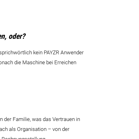
en, oder?
s sprichwörtlich kein PAYZR Anwender
wonach die Maschine bei Erreichen
 in der Familie, was das Vertrauen in
ach als Organisation – von der
e Rechnungsstellung.