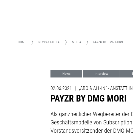
HOME
NEWS & MEDIA
MEDIA
PAYZR BY DMG MORI
News
Interview
Digitalisierung
TULIP
02.06.2021
|
„ABO & ALL-IN“ -
ANSTATT IN
PAYZR BY DMG MORI
Als ganzheitlicher Wegbereiter der
Geschäftsmodelle von Subscription 
Vorstandsvorsitzender der DMG MO