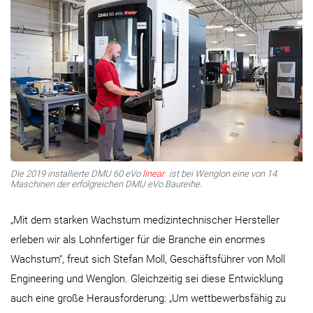
Die 2019 installierte DMU 60 eVo
linear
ist bei Wenglon eine von 14
Maschinen der erfolgreichen DMU eVo Baureihe.
„Mit dem starken Wachstum medizintechnischer Hersteller
erleben wir als Lohnfertiger für die Branche ein enormes
Wachstum“, freut sich Stefan Moll, Geschäftsführer von Moll
Engineering und Wenglon. Gleichzeitig sei diese Entwicklung
auch eine große Herausforderung: „Um wettbewerbsfähig zu