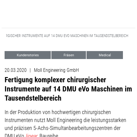
IRURGISCHER INSTRUMENTE AUF 14 DMU EVO MASCHINEN IM TAUSENDSTELBEREICH
Kundenstories
Fräsen
Medical
5-Achs Excellence
20.03.2020
|
Moll Engineering GmbH
Fertigung komplexer chirurgischer
Instrumente auf 14 DMU eVo Maschinen im
Tausendstelbereich
In der Produktion von hochwertigen chirurgischen
Instrumenten nutzt Moll Engineering die leistungsstarken
und präzisen 5-Achs-Simultanbearbeitungszentren der
DMU eVo
linear
Baureihe.