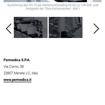
Ausführung des PH 10 als Werkstückhandling für bis zu 126 Roh- und
Fertigteile der Tibia-Komponenten - Bild 1
Permedica S.P.A.
Via Como, 38
23807 Merate LC, Italy
www.permedica.it