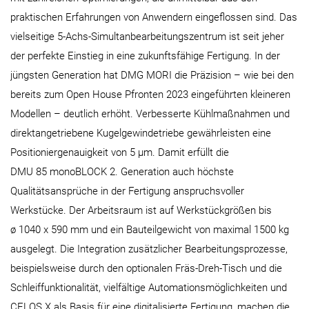
praktischen Erfahrungen von Anwendern eingeflossen sind. Das
vielseitige 5-Achs-Simultanbearbeitungszentrum ist seit jeher
der perfekte Einstieg in eine zukunftsfähige Fertigung. In der
jüngsten Generation hat DMG MORI die Präzision – wie bei den
bereits zum Open House Pfronten 2023 eingeführten kleineren
Modellen – deutlich erhöht. Verbesserte Kühlmaßnahmen und
direktangetriebene Kugelgewindetriebe gewährleisten eine
Positioniergenauigkeit von 5 µm. Damit erfüllt die
DMU 85 monoBLOCK 2. Generation auch höchste
Qualitätsansprüche in der Fertigung anspruchsvoller
Werkstücke. Der Arbeitsraum ist auf Werkstückgrößen bis
ø 1040 x 590 mm und ein Bauteilgewicht von maximal 1500 kg
ausgelegt. Die Integration zusätzlicher Bearbeitungsprozesse,
beispielsweise durch den optionalen Fräs-Dreh-Tisch und die
Schleiffunktionalität, vielfältige Automationsmöglichkeiten und
CELOS X als Basis für eine digitalisierte Fertigung, machen die