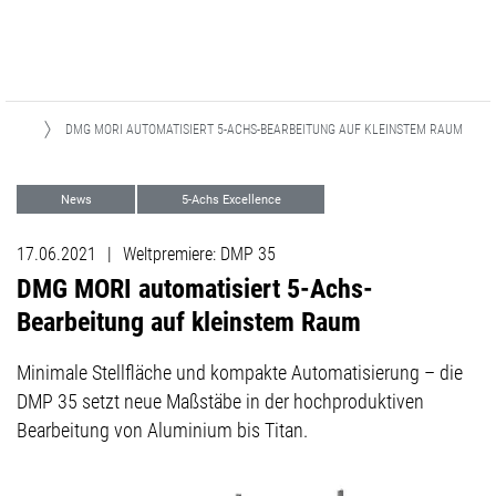
NGEN
DMG MORI AUTOMATISIERT 5-ACHS-BEARBEITUNG AUF KLEINSTEM RAUM
News
5-Achs Excellence
Automation
Medical
17.06.2021
|
Weltpremiere: DMP 35
DMG MORI automatisiert 5-Achs-
Bearbeitung auf kleinstem Raum
Minimale Stellfläche und kompakte Automatisierung – die
DMP 35 setzt neue Maßstäbe in der hochproduktiven
Bearbeitung von Aluminium bis Titan.