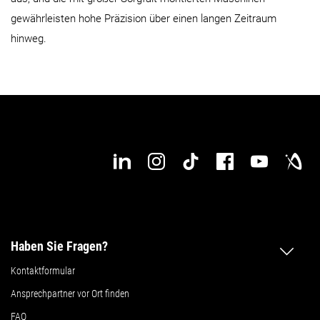
Standard Drehzahl
5.000 min⁻¹
4.000 min⁻¹
gewährleisten hohe Präzision über einen langen Zeitraum
hinweg.
Details
Details
Haben Sie Fragen?
Kontaktformular
Ansprechpartner vor Ort finden
FAQ