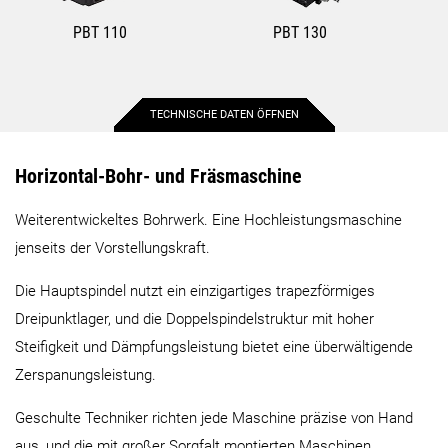
PBT 110
PBT 130
TECHNISCHE DATEN ÖFFNEN
Max. Verfahrweg X-Achse
2.500 mm
3.000 mm
Horizontal-Bohr- und Fräsmaschine
Weiterentwickeltes Bohrwerk. Eine Hochleistungsmaschine
Max. Verfahrweg Y-Achse
1.800 mm
2.300 mm
jenseits der Vorstellungskraft.
Max. Verfahrweg Z-Achse
1.450 mm
1.600 mm
Die Hauptspindel nutzt ein einzigartiges trapezförmiges
Dreipunktlager, und die Doppelspindelstruktur mit hoher
Tischlänge
1.400 mm
2.000 mm
Steifigkeit und Dämpfungsleistung bietet eine überwältigende
Zerspanungsleistung.
Tischbreite
1.750 mm
2.500 mm
Geschulte Techniker richten jede Maschine präzise von Hand
aus, und die mit großer Sorgfalt montierten Maschinen