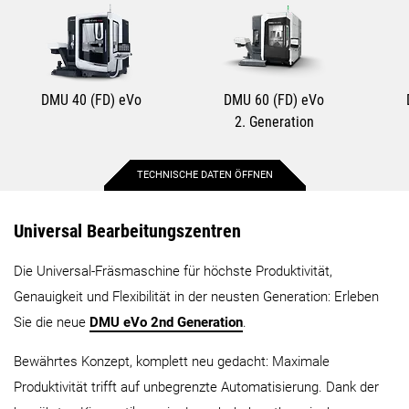
DMU 40 (FD) eVo
DMU 60 (FD) eVo
2. Generation
TECHNISCHE DATEN ÖFFNEN
Max. Verfahrweg X-Achse
400 mm
750 mm
Universal Bearbeitungszentren
Die Universal-Fräsmaschine für höchste Produktivität,
Max. Verfahrweg Y-Achse
400 mm
550 mm
Genauigkeit und Flexibilität in der neusten Generation: Erleben
Sie die neue
DMU eVo 2nd Generation
.
Max. Verfahrweg Z-Achse
375 mm
550 mm
Bewährtes Konzept, komplett neu gedacht: Maximale
Max. Werkstückdurchmesser
450 mm
700 mm
Produktivität trifft auf unbegrenzte Automatisierung. Dank der