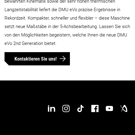
bewährten Kinematik sowie der sehr hohen thermischen
Max. Werkstückhöhe
460 mm
550 mm
Langzeitstabilität liefert die DMU eVo präzise Ergebnisse in
Rekordzeit. Kompakter, schneller und flexibler – diese Maschine
setzt neue Maßstäbe in der 5-Achsbearbeitung. Lassen Sie sich
Max. Werkstückgewicht
250 kg
500 kg
von den Möglichkeiten begeistern, welche Ihnen die neue DMU
eVo 2nd Generation bietet.
Max. Werkstücklänge
Kontaktieren Sie uns!
Max. Werkstückbreite
Details
Details