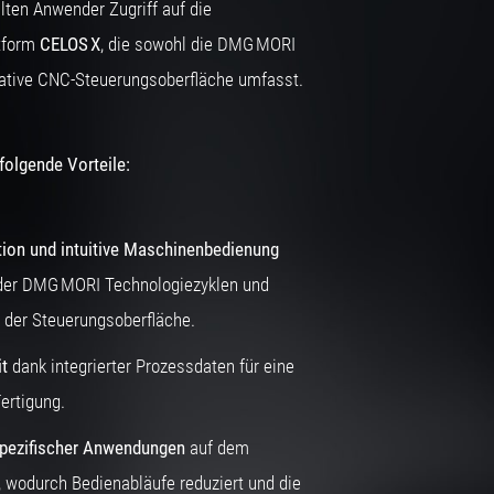
lten Anwender Zugriff auf die
ttform
CELOS X
, die sowohl die DMG MORI
ative CNC‑Steuerungsoberfläche umfasst.
folgende Vorteile:
tion und intuitive Maschinenbedienung
 der DMG MORI Technologiezyklen und
 der Steuerungsoberfläche.
t
dank integrierter Prozessdaten für eine
Fertigung.
pezifischer Anwendungen
auf dem
wodurch Bedienabläufe reduziert und die