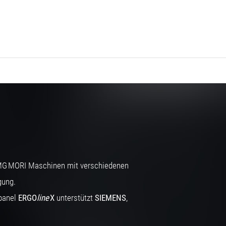
MG MORI Maschinen mit verschiedenen
gung.
panel
ERGO
line
X
unterstützt
SIEMENS
,