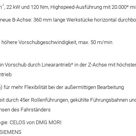
-1
n
, 22 kW und 120 Nm, Highspeed-Ausführung mit 20.000* m
eue B-Achse: 360 mm lange Werkstücke horizontal durchbo
% höhere Vorschubgeschwindigkeit, max. 50 m/min
n Vorschub durch Linearantrieb* in der Z-Achse mit höchste
ntrieb
ür mehr Flexibilität bei der außermittigen Bearbeitung
keit durch 45er Rollenführungen, gekühlte Führungsbahnen u
hsen des Fahrständers
ogie: CELOS von DMG MORI
 SIEMENS