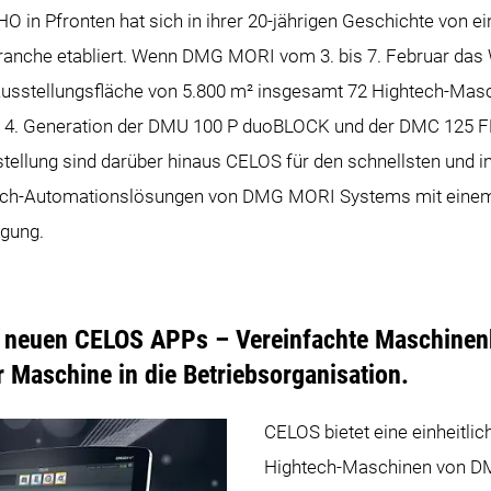
in Pfronten hat sich in ihrer 20-jährigen Geschichte von ei
anche etabliert. Wenn DMG MORI vom 3. bis 7. Februar das W
usstellungsfläche von 5.800 m² insgesamt 72 Hightech-Masch
ie 4. Generation der DMU 100 P duoBLOCK und der DMC 125
ellung sind darüber hinaus CELOS für den schnellsten und i
htech-Automationslösungen von DMG MORI Systems mit einem
igung.
4 neuen CELOS APPs – Vereinfachte Maschine
r Maschine in die Betriebsorganisation.
CELOS bietet eine einheitlic
Hightech-Maschinen von D