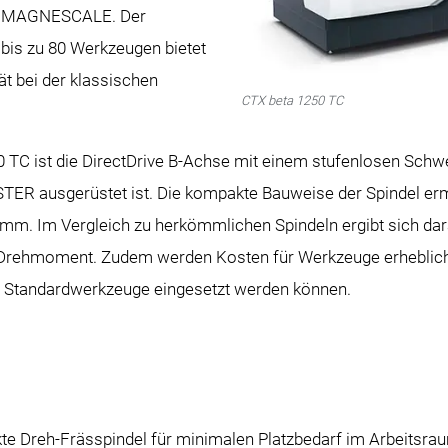
on MAGNESCALE. Der
bis zu 80 Werkzeugen bietet
t bei der klassischen
CTX beta 1250 TC
TC ist die DirectDrive B-Achse mit einem stufenlosen Schwe
ER ausgerüstet ist. Die kompakte Bauweise der Spindel er
0 mm. Im Vergleich zu herkömmlichen Spindeln ergibt sich d
 Drehmoment. Zudem werden Kosten für Werkzeuge erheblich e
 Standardwerkzeuge eingesetzt werden können.
 Dreh-Frässpindel für minimalen Platzbedarf im Arbeitsr