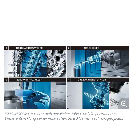
DMG MORI konzentriert sich seit vielen Jahren auf die permanente
Weiterentwicklung seiner inzwischen 30 exklusiven Technologiezyklen.