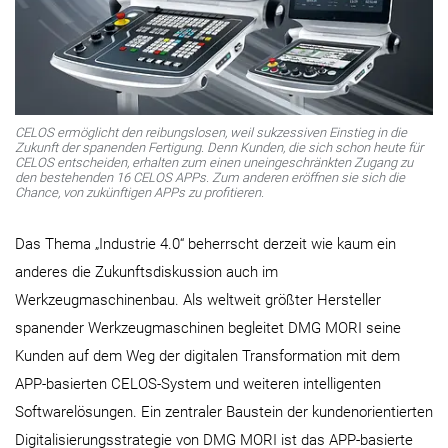
CELOS ermöglicht den reibungslosen, weil sukzessiven Einstieg in die
Zukunft der spanenden Fertigung. Denn Kunden, die sich schon heute für
CELOS entscheiden, erhalten zum einen uneingeschränkten Zugang zu
den bestehenden 16 CELOS APPs. Zum anderen eröffnen sie sich die
Chance, von zukünftigen APPs zu profitieren.​​​​​​​
Das Thema „Industrie 4.0“ beherrscht derzeit wie kaum ein
anderes die Zukunftsdiskussion auch im
Werkzeugmaschinenbau. Als weltweit größter Hersteller
spanender Werkzeugmaschinen begleitet DMG MORI seine
Kunden auf dem Weg der digitalen Transformation mit dem
APP-basierten CELOS-System und weiteren intelligenten
Softwarelösungen. Ein zentraler Baustein der kundenorientierten
Digitalisierungsstrategie von DMG MORI ist das APP-basierte