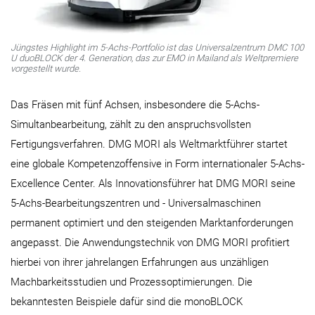
Jüngstes Highlight im 5-Achs-Portfolio ist das Universalzentrum DMC 100
U duoBLOCK der 4. Generation, das zur EMO in Mailand als Weltpremiere
vorgestellt wurde.
Das Fräsen mit fünf Achsen, insbesondere die 5-Achs-
Simultanbearbeitung, zählt zu den anspruchsvollsten
Fertigungsverfahren. DMG MORI als Weltmarktführer startet
eine globale Kompetenzoffensive in Form internationaler 5-Achs-
Excellence Center. Als Innovationsführer hat DMG MORI seine
5-Achs-Bearbeitungszentren und - Universalmaschinen
permanent optimiert und den steigenden Marktanforderungen
angepasst. Die Anwendungstechnik von DMG MORI profitiert
hierbei von ihrer jahrelangen Erfahrungen aus unzähligen
Machbarkeitsstudien und Prozessoptimierungen. Die
bekanntesten Beispiele dafür sind die monoBLOCK