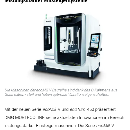
leistungsstarker Einsteigersysteme
Die Maschinen der ecoMill V Baureihe sind dank des C-Rahmens aus
Guss extrem steif und haben optimale Vibrationseigenschaften.
Mit der neuen Serie
ecoMill
V und
ecoTurn
450 präsentiert
DMG MORI ECOLINE seine aktuellsten Innovationen im Bereich
leistungsstarker Einsteigermaschinen. Die Serie
ecoMill
V