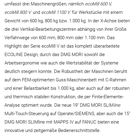
umfasst drei Maschinengrößen, nämlich
ecoMill 600 V,
ecoMill 800 V
und
ecoMill 1100 V
für Werkstücke mit einem
Gewicht von 600 kg, 800 kg bzw. 1.000 kg. In der X-Achse bieten
die drei Vertikal-Bearbeitungszentren abhängig von ihrer Größe
Verfahrwege von 600 mm, 800 mm oder 1.100 mm. Das
Highlight der Serie ecoMill V ist das komplett überarbeitete
ECOLINE Design, durch das DMG MORI sowohl die
Arbeitsergonomie wie auch die Wertstabilität der Systeme
deutlich steigern konnte. Die Robustheit der Maschinen beruht
auf dem FEM-optimierten Guss-Maschinenbett mit C-Rahmen
und einer Belastbarkeit bis 1.000 kg, aber auch auf der robusten
und thermisch stabilen Konstruktion, die per Finite-Elemente-
Analyse optimiert wurde. Die neue 19" DMG MORI SLIM
line
Multi-Touch-Steuerung auf Operate/SIEMENS, aber auch die 15"
DMG MORI SLIMline mit MAPPS IV auf FANUC bieten eine
innovative und zeitgemäße Bedienerschnittstelle.