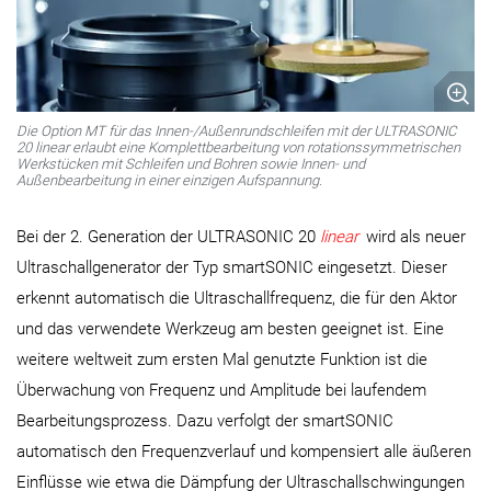
Die Option MT für das Innen-/Außenrundschleifen mit der ULTRASONIC
20 linear erlaubt eine Komplettbearbeitung von rotationssymmetrischen
Werkstücken mit Schleifen und Bohren sowie Innen- und
Außenbearbeitung in einer einzigen Aufspannung.
Bei der 2. Generation der ULTRASONIC 20
linear
wird als neuer
Ultraschallgenerator der Typ smartSONIC eingesetzt. Dieser
erkennt automatisch die Ultraschallfrequenz, die für den Aktor
und das verwendete Werkzeug am besten geeignet ist. Eine
weitere weltweit zum ersten Mal genutzte Funktion ist die
Überwachung von Frequenz und Amplitude bei laufendem
Bearbeitungsprozess. Dazu verfolgt der smartSONIC
automatisch den Frequenzverlauf und kompensiert alle äußeren
Einflüsse wie etwa die Dämpfung der Ultraschallschwingungen