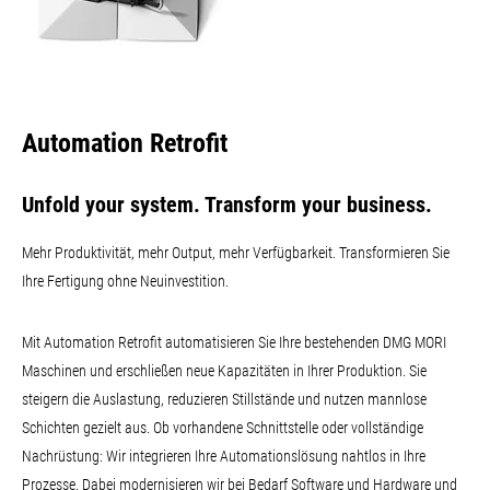
Automation Retrofit
Unfold your system. Transform your business.
Mehr Produktivität, mehr Output, mehr Verfügbarkeit. Transformieren Sie
Ihre Fertigung ohne Neuinvestition.
Mit Automation Retrofit automatisieren Sie Ihre bestehenden DMG MORI
Maschinen und erschließen neue Kapazitäten in Ihrer Produktion. Sie
steigern die Auslastung, reduzieren Stillstände und nutzen mannlose
Schichten gezielt aus. Ob vorhandene Schnittstelle oder vollständige
Nachrüstung: Wir integrieren Ihre Automationslösung nahtlos in Ihre
Prozesse. Dabei modernisieren wir bei Bedarf Software und Hardware und