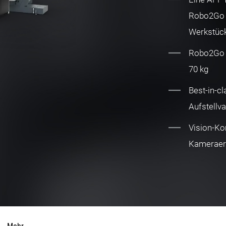
Robo2Go V
Werkstück
Robo2Go T
70 kg
Best-in-cl
Aufstellva
Vision-Kom
Kameraer