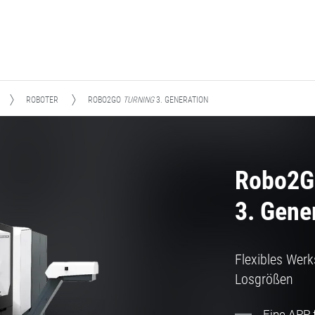
ROBOTER
ROBO2GO
TURNING
3. GENERATION
Robo2
3. Gene
Flexibles Werk
Losgrößen
Eine APP f