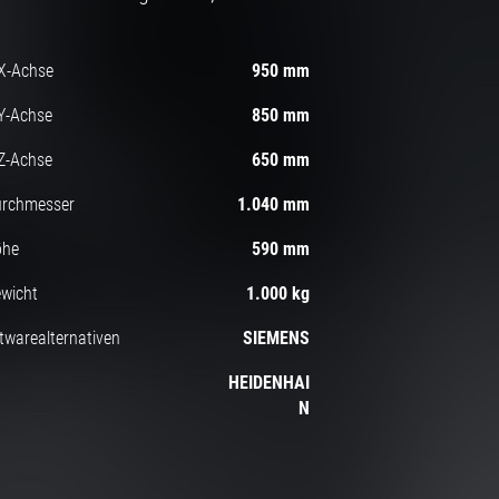
X-Achse
950 mm
Y-Achse
850 mm
Z-Achse
650 mm
urchmesser
1.040 mm
öhe
590 mm
wicht
1.000 kg
twarealternativen
SIEMENS
HEIDENHAI
N