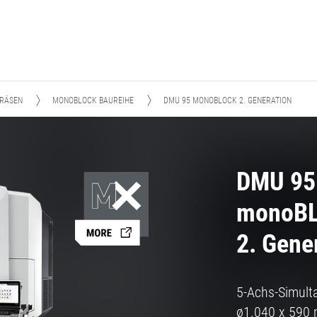
FRÄSEN
MONOBLOCK BAUREIHE
DMU 95 MONOBLOCK 2. GENERATION
DMU 95
monoB
2. Gene
5-Achs-Simult
ø1.040 x 590 