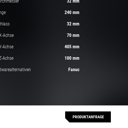
urchmesser
32 mm
nge
240 mm
hlass
32 mm
X-Achse
70 mm
Y-Achse
405 mm
Z-Achse
100 mm
twarealternativen
Fanuc
PRODUKTANFRAGE