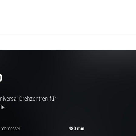
0
iversal-Drehzentren für
ile.
urchmesser
480 mm