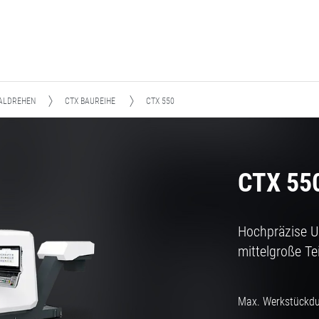
ALDREHEN
CTX BAUREIHE
CTX 550
CTX 55
Hochpräzise Un
mittelgroße Te
Max. Werkstückd