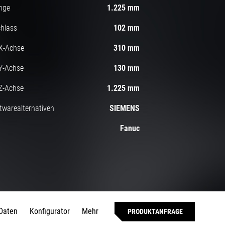
nge
1.225 mm
hlass
102 mm
X-Achse
310 mm
Y-Achse
130 mm
Z-Achse
1.225 mm
twarealternativen
SIEMENS
Fanuc
Daten
Konfigurator
Mehr
PRODUKTANFRAGE