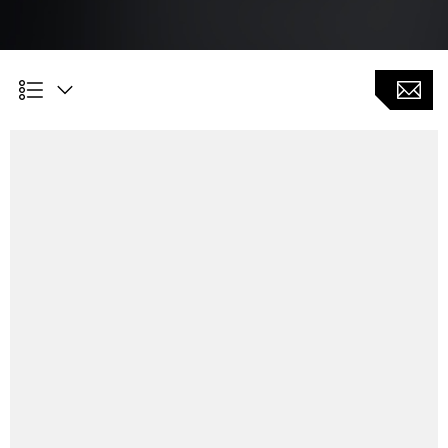
Customer Benefits
Zeitersparnis im Rüstvorgang
Automatische Ermittlung der geeigneten
Spindeleinstellung, unabhängig von der Erfahrung des
Maschinenbedieners
Speicherung der Parametereinstellung im