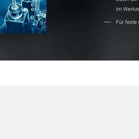
im Werkze
Für feste