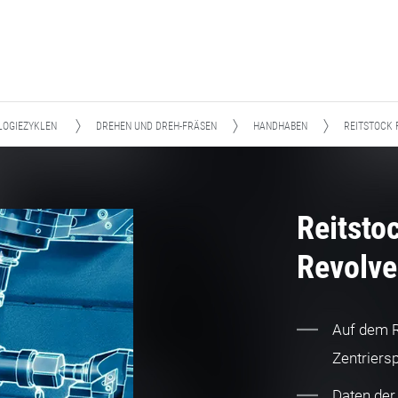
LOGIEZYKLEN
DREHEN UND DREH-FRÄSEN
HANDHABEN
REITSTOCK 
Reitsto
Revolve
Auf dem R
Zentriersp
Daten der 