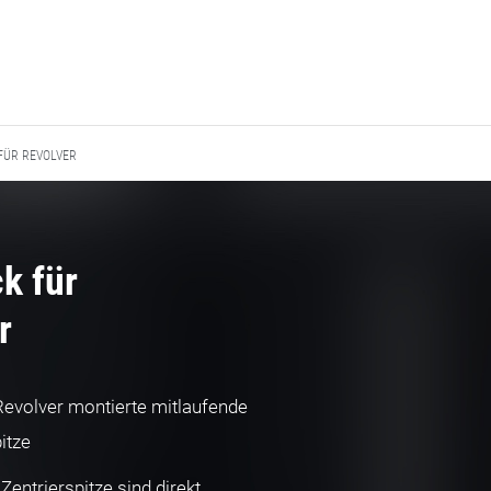
FÜR REVOLVER
ck für
r
evolver montierte mitlaufende
itze
Zentrierspitze sind direkt