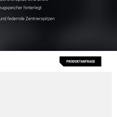
ugspeicher hinterlegt
 und federnde Zentrierspitzen
PRODUKTANFRAGE