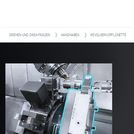
DREHEN UND DREH-FRÄSEN
HANDHABEN
REVOLVERKOPFLÜNETTE