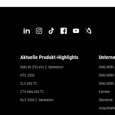
950 mm
950 mm
1.150 m
700 mm
700 mm
900 m
840 mm
630 mm
1.040 m
770 mm
700 mm
1.000 m
Aktuelle Produkt-Highlights
Untern
DMU 60 (FD) eVo 2. Generation
DMG MORI 
600 kg
600 kg
1.000 k
NTX 2500
DMG MORI 
CLX 450 TC
DMG MORI
950 mm
CTX beta 450 TC
Karriere
NLX 2500 2. Generation
Standorte
650 mm
Details
Details
Anlaufstel