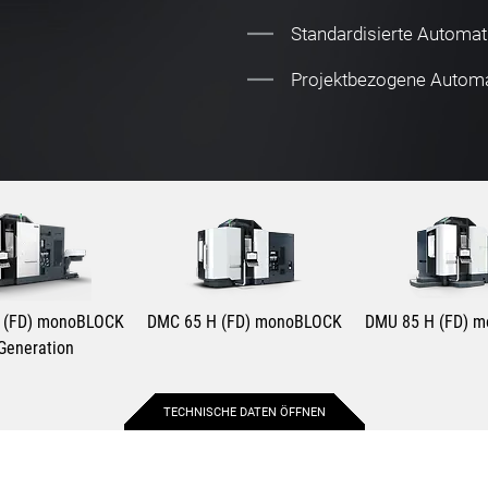
Standardisierte Automat
Projektbezogene Autom
 (FD) monoBLOCK
DMC 65 H (FD) monoBLOCK
DMU 85 H (FD) 
 Generation
TECHNISCHE DATEN ÖFFNEN
650 mm
650 mm
850 m