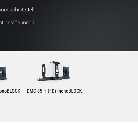
ionsschnittstelle
ationslösungen
monoBLOCK
DMC 85 H (FD) monoBLOCK
m
850 mm