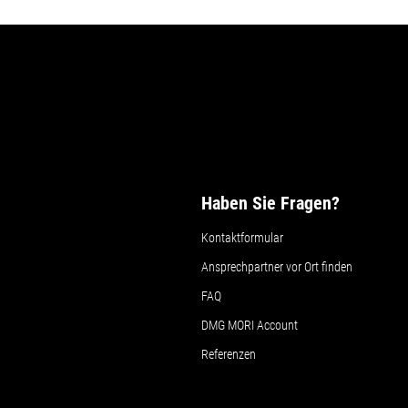
Max. Verfahrweg Y-Achse
950 mm
Max. Verfahrweg Z-Achse
700 mm
Max. Werkstückdurchmesser
840 mm
Max. Werkstückhöhe
770 mm
Haben Sie Fragen?
Kontaktformular
Max. Werkstückgewicht
600 kg
Ansprechpartner vor Ort finden
FAQ
Max. Werkstücklänge
DMG MORI Account
Referenzen
Max. Werkstückbreite
Details