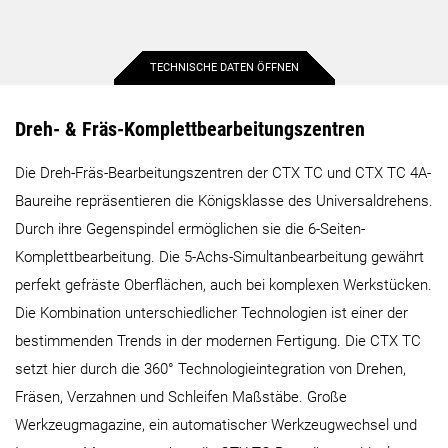
TECHNISCHE DATEN ÖFFNEN
Max. Werkstückdurchmesser
500 mm
340 mm
Dreh- & Fräs-Komplettbearbeitungszentren
Die Dreh-Fräs-Bearbeitungszentren der CTX TC und CTX TC 4A-
Max. Werkstücklänge
1.100 mm
1.185 mm
Baureihe repräsentieren die Königsklasse des Universaldrehens.
Durch ihre Gegenspindel ermöglichen sie die 6-Seiten-
Max. Stangendurchlass
102 mm
102 mm
Komplettbearbeitung. Die 5-Achs-Simultanbearbeitung gewährt
perfekt gefräste Oberflächen, auch bei komplexen Werkstücken.
Max. Verfahrweg X-Achse
750 mm
490 mm
Die Kombination unterschiedlicher Technologien ist einer der
bestimmenden Trends in der modernen Fertigung. Die CTX TC
Max. Verfahrweg Y-Achse
250 mm
200 mm
setzt hier durch die 360° Technologieintegration von Drehen,
Fräsen, Verzahnen und Schleifen Maßstäbe. Große
Max. Verfahrweg Z-Achse
1.100 mm
1.200 mm
Werkzeugmagazine, ein automatischer Werkzeugwechsel und