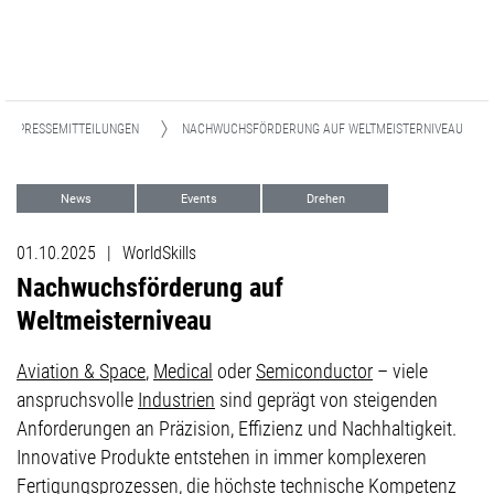
PRESSEMITTEILUNGEN
NACHWUCHSFÖRDERUNG AUF WELTMEISTERNIVEAU
News
Events
Drehen
Machining Transformation (MX)
01.10.2025
|
WorldSkills
Digitale Transformation (DX)
Nachwuchsförderung auf
Weltmeisterniveau
Aviation & Space
,
Medical
oder
Semiconductor
– viele
anspruchsvolle
Industrien
sind geprägt von steigenden
Anforderungen an Präzision, Effizienz und Nachhaltigkeit.
Innovative Produkte entstehen in immer komplexeren
Fertigungsprozessen, die höchste technische Kompetenz